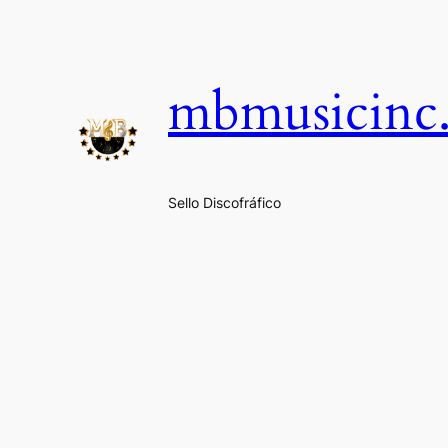
Saltar
al
contenido
mbmusicinc
Sello Discofráfico