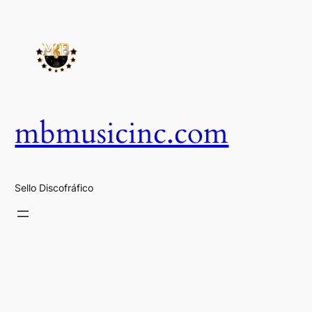
Saltar
al
contenido
mbmusicinc.com
Sello Discofráfico