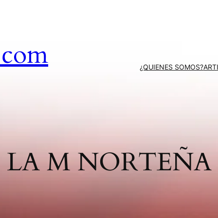
.com
¿QUIENES SOMOS?
ART
LA M NORTEÑA